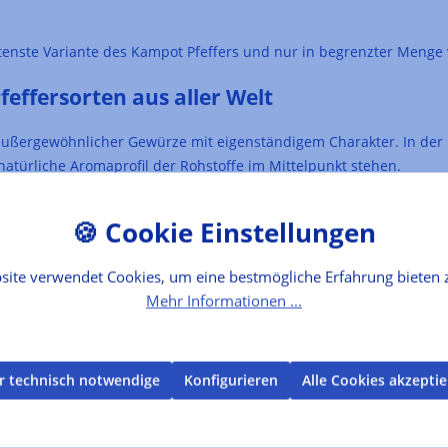
seltenste Variante des Kampot Pfeffers und nur in begrenzter Menge
effersorten aus aller Welt
ußergewöhnlicher Gewürze mit eigenständigem Charakter. In der
natürliche Aromaprofil der Rohstoffe im Mittelpunkt stehen.
eigt das Alte Gewürzamt die Vielfalt des Pfeffers jenseits klassis
 zu wertvollen Zutaten für die anspruchsvolle Küche.
amt entdecken
site verwendet Cookies, um eine bestmögliche Erfahrung bieten 
Mehr Informationen ...
r technisch notwendige
Konfigurieren
Alle Cookies akzepti