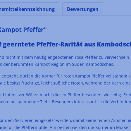
nsmittelkennzeichnung
Bewertungen
Kampot Pfeffer"
if geerntete Pfeffer-Rarität aus Kambodsc
ät und nicht mit dem häufig angebotenen rosa Pfeffer zu verwechseln
e aus der berühmten Kampot-Region im Süden Kambodschas.
ntsteht, dürfen die Körner für roten Kampot Pfeffer vollständig a
e besitzt fruchtige, leicht süßliche Noten, während der Kern eine 
nd intensiver Würze macht diesen Pfeffer besonders vielseitig. Er
onen eine spannende Tiefe. Besonders interessant ist die Verbindu
 vor dem Servieren eingesetzt werden, damit seine feinen Aromen e
ade für die Pfeffermühle. Am besten werden die Körner im Mörser l