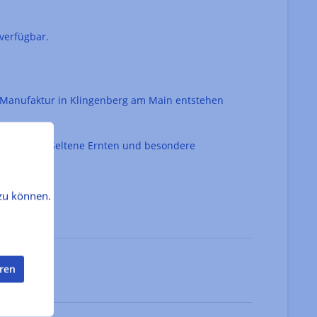
 verfügbar.
 Manufaktur in Klingenberg am Main entstehen
cher Sorten. Seltene Ernten und besondere
zu können.
eren