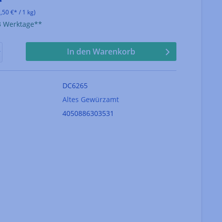
*
,50 €* / 1 kg)
-3 Werktage**
In den Warenkorb
DC6265
Altes Gewürzamt
4050886303531