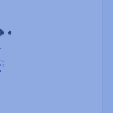
r
amt
 kg)
g