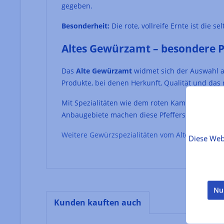
gegeben.
Besonderheit:
Die rote, vollreife Ernte ist die 
Altes Gewürzamt – besondere Pf
Das
Alte Gewürzamt
widmet sich der Auswahl a
Produkte, bei denen Herkunft, Qualität und das 
Mit Spezialitäten wie dem roten Kampot Pfeffer z
Anbaugebiete machen diese Pfefferspezialitäten
Weitere Gewürzspezialitäten vom Alten Gewürz
Diese Web
Nu
Kunden kauften auch
Produktgalerie überspringen