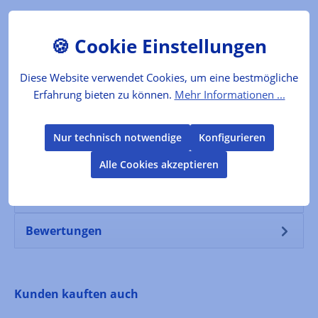
Der Produzent
Folgende Infos zum Hersteller sind verfübar...
Mehr
Diese Website verwendet Cookies, um eine bestmögliche
Erfahrung bieten zu können.
Mehr Informationen ...
Lebensmittelkennzeichnung
Nur technisch notwendige
Konfigurieren
Verkehrsbezeichnung: Zubereitung von frischem
Obst (Schwarze Johannisbeere und
Alle Cookies akzeptieren
Holunderblüten) Zutaten: Frische schwarze Joh…
Mehr
Bewertungen
Produktgalerie überspringen
Kunden kauften auch