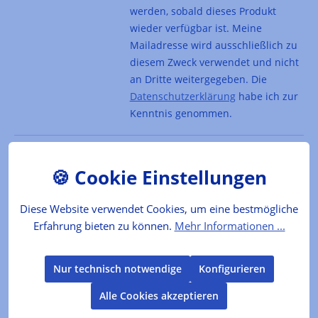
werden, sobald dieses Produkt
wieder verfügbar ist. Meine
Mailadresse wird ausschließlich zu
diesem Zweck verwendet und nicht
an Dritte weitergegeben. Die
Datenschutzerklärung
habe ich zur
Kenntnis genommen.
Artikel-Nr. :
DC7790
Hersteller:
Christine Ferber
EAN:
1000000077902
Diese Website verwendet Cookies, um eine bestmögliche
Erfahrung bieten zu können.
Mehr Informationen ...
Das Produkt
Herb-fruchtiger Aufstrich, hergestellt aus
Nur technisch notwendige
Konfigurieren
vollreifen, duftenden Quitten aus dem Maison
Christine Ferber. Sehr gut zu reifem…
Mehr
Alle Cookies akzeptieren