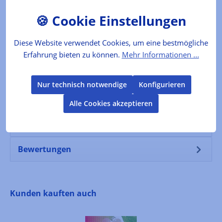
Der Produzent
Folgende Infos zum Hersteller sind verfübar...
Diese Website verwendet Cookies, um eine bestmögliche
Mehr
Erfahrung bieten zu können.
Mehr Informationen ...
Lebensmittelkennzeichnung
Nur technisch notwendige
Konfigurieren
Verkehrsbezeichnung: Zubereitung von frischem
Alle Cookies akzeptieren
Obst (Pfirsich)Zutaten: Elässer Weinbergpfirsiche
(68%), Zucker, Geliermittel:…
Mehr
Bewertungen
Produktgalerie überspringen
Kunden kauften auch