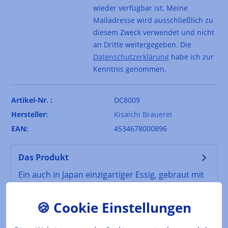
wieder verfügbar ist. Meine
Mailadresse wird ausschließlich zu
diesem Zweck verwendet und nicht
an Dritte weitergegeben. Die
Datenschutzerklärung
habe ich zur
Kenntnis genommen.
Artikel-Nr. :
DC8009
Hersteller:
Kisaichi Brauerei
EAN:
4534678000896
Das Produkt
Ein auch in Japan einzigartiger Essig, gebraut mit
100% japanischen Nashi.Liebliche-duftiges Aroma
der Nashi-Birne. Für japa…
Mehr