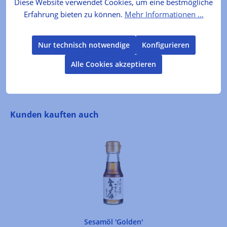
Diese Website verwendet Cookies, um eine bestmögliche
Lebensmittelkennzeichnung
Erfahrung bieten zu können.
Mehr Informationen ...
Nashi BirnenessigZutaten: Nashi-BirnenSäure:
4,57%
Mehr
Nur technisch notwendige
Konfigurieren
Alle Cookies akzeptieren
Bewertungen
Produktgalerie überspringen
Kunden kauften auch
Sesamöl 'Golden'