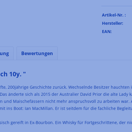
Artikel-Nr. :
Hersteller:
EAN:
nung
Bewertungen
h 10y. "
hafte, 200jährige Geschichte zurück. Wechselnde Besitzer hauchten 
as änderte sich als 2015 der Australier David Prior die alte Lady 
n und Maischefässern nicht mehr anspruchsvoll zu arbeiten war. Al
t ins Boot: Ian MacMillan. Er ist seitdem für die fachliche Beglei
ssisch gereift in Ex-Bourbon. Ein Whisky für Fortgeschrittene, der 