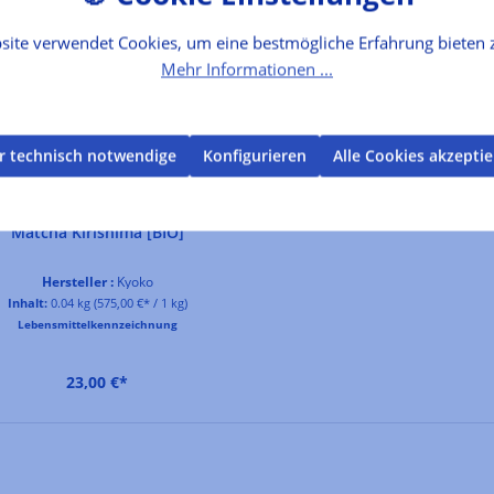
site verwendet Cookies, um eine bestmögliche Erfahrung bieten 
Mehr Informationen ...
r technisch notwendige
Konfigurieren
Alle Cookies akzepti
Matcha Kirishima [BIO]
Hersteller :
Kyoko
Inhalt:
0.04 kg
(575,00 €* / 1 kg)
Lebensmittelkennzeichnung
23,00 €*