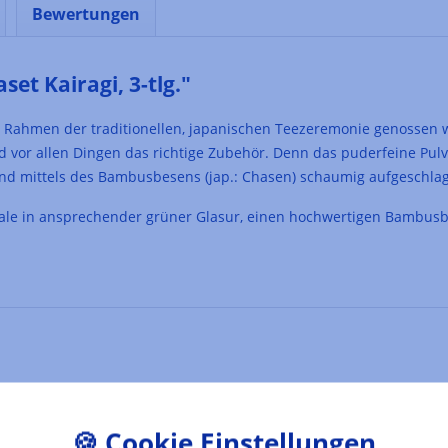
Bewertungen
t Kairagi, 3-tlg."
m Rahmen der traditionellen, japanischen Teezeremonie genossen 
 vor allen Dingen das richtige Zubehör. Denn das puderfeine Pulv
nd mittels des Bambusbesens (jap.: Chasen) schaumig aufgeschlage
ale in ansprechender grüner Glasur, einen hochwertigen Bambusbes