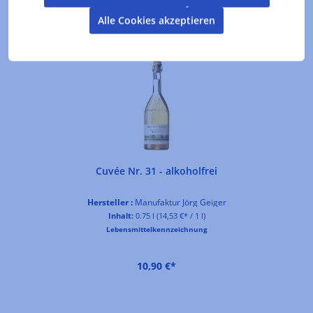
Alle Cookies akzeptieren
Produktgalerie überspringen
Kunden kauften auch
Cuvée Nr. 31 - alkoholfrei
Hersteller :
Manufaktur Jörg Geiger
Inhalt:
0.75 l
(14,53 €* / 1 l)
Lebensmittelkennzeichnung
10,90 €*