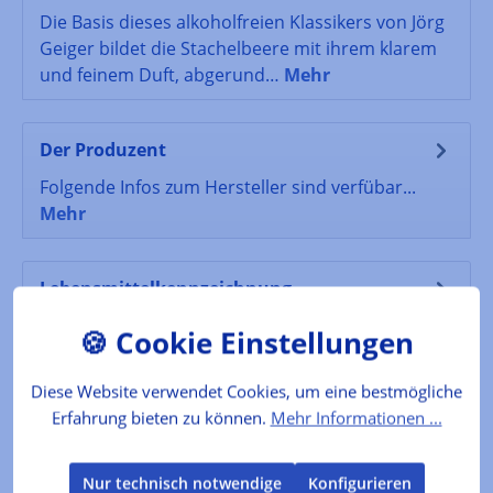
Die Basis dieses alkoholfreien Klassikers von Jörg
Geiger bildet die Stachelbeere mit ihrem klarem
und feinem Duft, abgerund…
Mehr
Der Produzent
Folgende Infos zum Hersteller sind verfübar...
Mehr
Lebensmittelkennzeichnung
Zutaten: Stachelbeersaft (43%), Apfelsaft (42%)*,
Birnensaft*, Kräuter, Gewürze, zugesetzte
Kohlensäure. *hergestellt aus Sc…
Mehr
Diese Website verwendet Cookies, um eine bestmögliche
Erfahrung bieten zu können.
Mehr Informationen ...
Bewertungen
Nur technisch notwendige
Konfigurieren