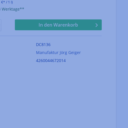
 €* / 1 l)
-3 Werktage**
In den Warenkorb
DC8136
Manufaktur Jörg Geiger
4260044672014