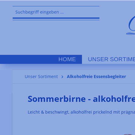
springen
Zur Hauptnavigation springen
HOME
UNSER SORTIM
Unser Sortiment
Alkoholfreie Essensbegleiter
Sommerbirne - alkoholfre
Leicht & beschwingt, alkoholfrei prickelnd mit präg