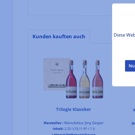
Diese Web
Kunden kauften auch
Produktgalerie überspringen
Nu
Trilogie Klassiker
Hersteller :
Manufaktur Jörg Geiger
He
Inhalt:
2.25 l
(19,11 €* / 1 l)
Lebensmittelkennzeichnung