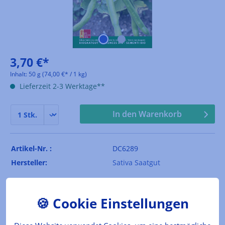
3,70 €*
Inhalt:
50 g
(74,00 €* / 1 kg)
Lieferzeit 2-3 Werktage**
In den Warenkorb
Artikel-Nr. :
DC6289
Hersteller:
Sativa Saatgut
Das Produkt
Dicke Bohne mit großen, grünlichen Samen, die
sich mit der Reife rotbraun verfärben.