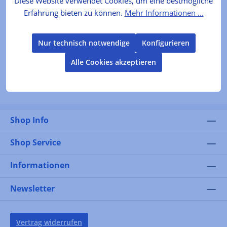
Diese Website verwendet Cookies, um eine bestmögliche
Mittelfrühe, starkwachsende Sorte mit l…
Mehr
Erfahrung bieten zu können.
Mehr Informationen ...
Produktkennzeichnung
Nur technisch notwendige
Konfigurieren
Alle Cookies akzeptieren
Bewertungen
Shop Info
Shop Service
Informationen
Newsletter
Vertrag widerrufen