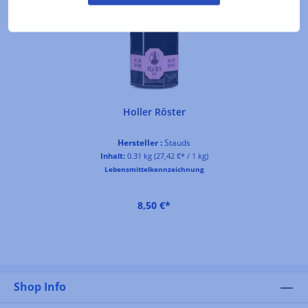
Holler Röster
Hersteller :
Stauds
Inhalt:
0.31 kg
(27,42 €* / 1 kg)
Lebensmittelkennzeichnung
8,50 €*
Shop Info