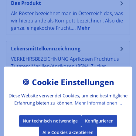
Das Produkt
Als Röster bezeichnet man in Österreich das, was
wir hierzulande als Kompott bezeichnen. Also die
ganze, eingekochte Frucht,…
Mehr
Lebensmittelkennzeichnung
VERKEHRSBEZEICHNUNG Aprikosen Fruchtmus
Zutaten: Marillen/Aprikosen (85%), Zucker,
Bourbon Vanille Extrakt
Mehr
Bewertungen
Diese Website verwendet Cookies, um eine bestmögliche
Erfahrung bieten zu können.
Mehr Informationen ...
Produktgalerie überspringen
Kunden kauften auch
Nur technisch notwendige
Konfigurieren
Alle Cookies akzeptieren