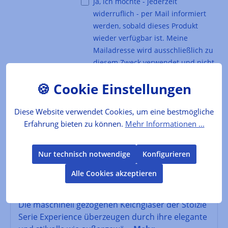
Ja, ich möchte - jederzeit
widerruflich - per Mail informiert
werden, sobald dieses Produkt
wieder verfügbar ist. Meine
Mailadresse wird ausschließlich zu
diesem Zweck verwendet und nicht
an Dritte weitergegeben. Die
Datenschutzerklärung
habe ich zur
Kenntnis genommen.
Diese Website verwendet Cookies, um eine bestmögliche
Erfahrung bieten zu können.
Mehr Informationen ...
Artikel-Nr. :
DC6979
Hersteller:
Stölzle
Nur technisch notwendige
Konfigurieren
EAN:
4012632169181
Alle Cookies akzeptieren
Das Produkt
Die maschinell gezogenen Kelchgläser der Stölzle
Serie Experience überzeugen durch ihre elegante