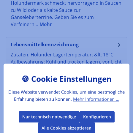
Holundermark schmeckt hervorragend in Saucen
zu Wild oder als kalte Sauce zur
Gänseleberterrine. Geben Sie es zum
Verfeinern…
Mehr
Lebensmittelkennzeichnung
Zutaten: Holunder Lagertemperatur: &lt; 18°C
Aufbewahrung: Kühl und trocken lagern, vor Licht
schützen, nach dem Öffnen im K…
Mehr
Bewertungen
Diese Website verwendet Cookies, um eine bestmögliche
Erfahrung bieten zu können.
Mehr Informationen ...
Produktgalerie überspringen
Kunden kauften auch
Nur technisch notwendige
Konfigurieren
Alle Cookies akzeptieren