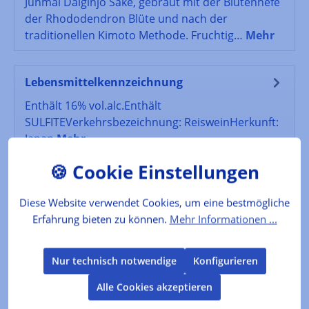
Junmai Daiginjo Sake, gebraut mit der Blütenhefe
der Rhododendron Blüte und nach der
traditionellen Kimoto Methode. Fruchtig…
Mehr
Lebensmittelkennzeichnung
Enthält 16% vol.alc.Enthält
SULFITEVerkehrsbezeichnung: ReisweinHerkunft:
Japan
Mehr
Bewertungen
Diese Website verwendet Cookies, um eine bestmögliche
Erfahrung bieten zu können.
Mehr Informationen ...
Produktgalerie überspringen
Kunden kauften auch
Nur technisch notwendige
Konfigurieren
Alle Cookies akzeptieren