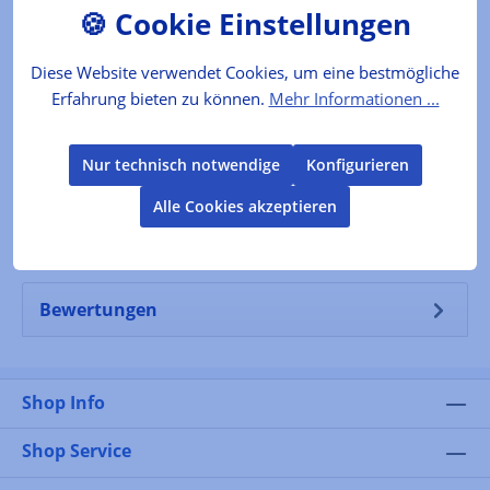
Brotaufstrich oder mit Waffeln, mit Crêpes...Auch
sehr lecker mit Obst,…
Mehr
Diese Website verwendet Cookies, um eine bestmögliche
Erfahrung bieten zu können.
Mehr Informationen ...
Lebensmittelkennzeichnung
Verkehrsbezeichnung: Milchaufstrich Zutaten:
Nur technisch notwendige
Konfigurieren
frische VollMILCH (61%), Zucker,
Alle Cookies akzeptieren
MagerMILCHpulver 0% Fett (8,4%) Hergestellt in…
Mehr
Bewertungen
Shop Info
Shop Service