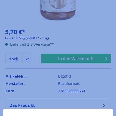
5,70 €*
Inhalt:
0.25 kg
(22,80 €* / 1 kg)
Lieferzeit 2-3 Werktage**
In den Warenkorb
Artikel-Nr. :
DC5913
Hersteller:
Beauharnais
EAN:
3383670000530
Das Produkt
Eine herrlicher Milchaufstrich aus Frankreich - als