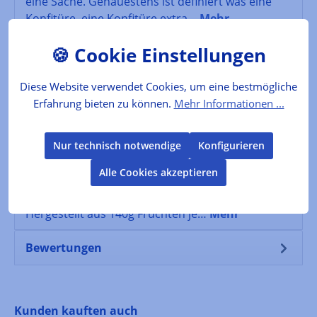
eine Sache. Genauestens ist definiert was eine
Konfitüre, eine Konfitüre extra…
Mehr
Der Produzent
Diese Website verwendet Cookies, um eine bestmögliche
Folgende Infos zum Hersteller sind verfübar...
Erfahrung bieten zu können.
Mehr Informationen ...
Mehr
Nur technisch notwendige
Konfigurieren
Lebensmittelkennzeichnung
Alle Cookies akzeptieren
Verkehrsbezeichnung: Feigen Fruchtaufstrich
Zutaten: Feigen, FruktoseOhne Zusatz von Pektin
Hergestellt aus 140g Früchten je…
Mehr
Bewertungen
Produktgalerie überspringen
Kunden kauften auch