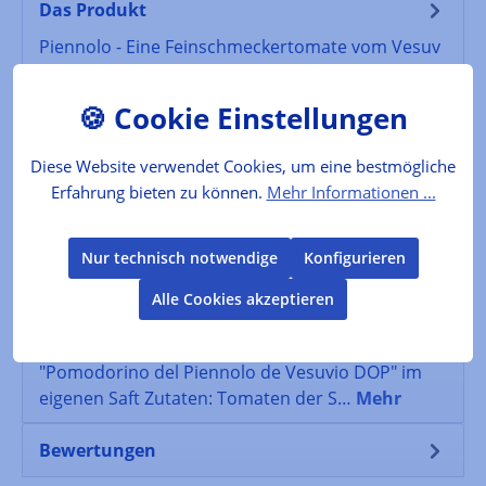
Das Produkt
Piennolo - Eine Feinschmeckertomate vom Vesuv
Die Piennolo-Tomate verdankt ihren Namen einer
traditionellen Konservierungste…
Mehr
Diese Website verwendet Cookies, um eine bestmögliche
Der Produzent
Erfahrung bieten zu können.
Mehr Informationen ...
Folgende Infos zum Hersteller sind verfübar...
Mehr
Nur technisch notwendige
Konfigurieren
Alle Cookies akzeptieren
Lebensmittelkennzeichnung
Verkehrsbezeichnung: Kirschtomaten der Sorte
"Pomodorino del Piennolo de Vesuvio DOP" im
eigenen Saft Zutaten: Tomaten der S…
Mehr
Bewertungen