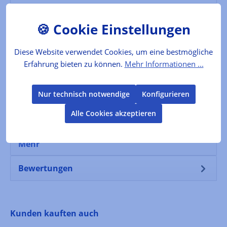
Der Produzent
Folgende Infos zum Hersteller sind verfübar...
Diese Website verwendet Cookies, um eine bestmögliche
Mehr
Erfahrung bieten zu können.
Mehr Informationen ...
Lebensmittelkennzeichnung
Nur technisch notwendige
Konfigurieren
VERKEHRSBEZEICHNUNG: Zitrusmarmelade
Alle Cookies akzeptieren
Zutaten: Zucker, Bergamotte, Geliermittel:
Fruchtpektin, Säuerungsmittel: Zitronensäure…
Mehr
Bewertungen
Produktgalerie überspringen
Kunden kauften auch