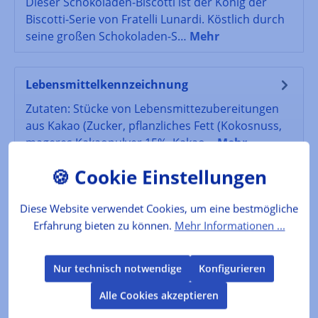
Dieser Schokoladen-Biscotti ist der König der
Biscotti-Serie von Fratelli Lunardi. Köstlich durch
seine großen Schokoladen-S…
Mehr
Lebensmittelkennzeichnung
Zutaten: Stücke von Lebensmittezubereitungen
aus Kakao (Zucker, pflanzliches Fett (Kokosnuss,
mageres Kakaopulver 15%, Kakao…
Mehr
Bewertungen
Diese Website verwendet Cookies, um eine bestmögliche
Erfahrung bieten zu können.
Mehr Informationen ...
Produktgalerie überspringen
Kunden kauften auch
Nur technisch notwendige
Konfigurieren
Alle Cookies akzeptieren