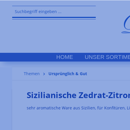
springen
Zur Hauptnavigation springen
HOME
UNSER SORTIM
Themen
Ursprünglich & Gut
Sizilianische Zedrat-Zitro
sehr aromatische Ware aus Sizilien, für Konfitüren, L