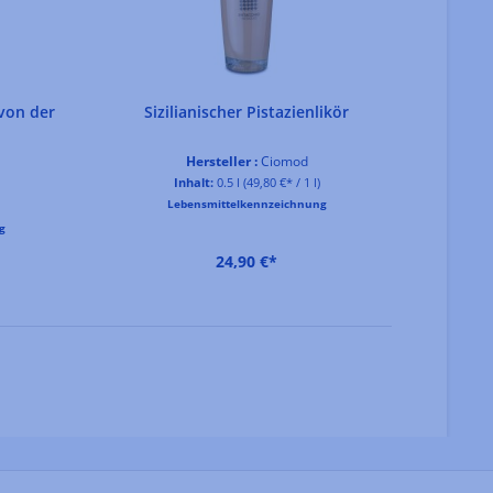
 von der
Sizilianischer Pistazienlikör
Hersteller :
Ciomod
Inhalt:
0.5 l
(49,80 €* / 1 l)
Lebensmittelkennzeichnung
g
24,90 €*