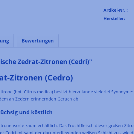
Artikel-Nr. :
Hersteller:
nung
Bewertungen
ische Zedrat-Zitronen (Cedri)"
rat-Zitronen (Cedro)
rone (bot. Citrus medica) besitzt hierzulande vielerlei Synonyme: 
n dem an Zedern erinnernden Geruch ab.
rwüchsig und köstlich
itronensorte kaum erhältlich. Das Fruchtfleisch dieser großen Zitr
der Cedri mitsamt der darunterliegenden weißen Schicht zu - wie d