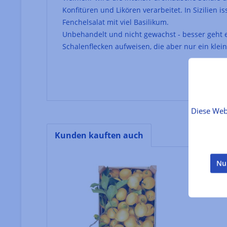
Konfitüren und Likören verarbeitet. In Sizilien
Fenchelsalat mit viel Basilikum.
Unbehandelt und nicht gewachst - besser geht e
Schalenflecken aufweisen, die aber nur ein klein
Diese Web
Kunden kauften auch
Produktgalerie überspringen
Nu