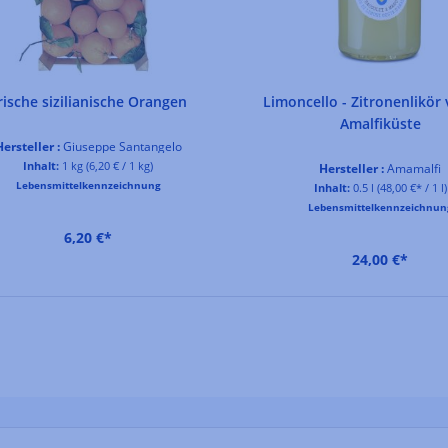
rische sizilianische Orangen
Limoncello - Zitronenlikör
Amalfiküste
ersteller :
Giuseppe Santangelo
Inhalt:
1 kg
(6,20 € / 1 kg)
Hersteller :
Amamalfi
Lebensmittelkennzeichnung
Inhalt:
0.5 l
(48,00 €* / 1 l)
Lebensmittelkennzeichnun
6,20 €*
24,00 €*