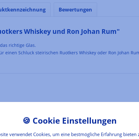
uktkennzeichnung
Bewertungen
uotkers Whiskey und Ron Johan Rum"
das richtige Glas.
für einen Schluck steirischen Ruotkers Whiskey oder Ron Johan Ru
site verwendet Cookies, um eine bestmögliche Erfahrung bieten 