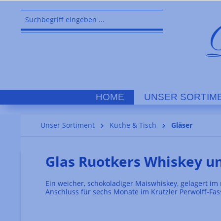
springen
Zur Hauptnavigation springen
HOME
UNSER SORTIM
Unser Sortiment
Küche & Tisch
Gläser
Glas Ruotkers Whiskey u
Ein weicher, schokoladiger Maiswhiskey, gelagert i
Anschluss für sechs Monate im Krutzler Perwolff-Fas