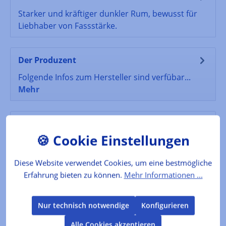
Starker und kräftiger dunkler Rum, bewusst für
Liebhaber von Fassstärke.
Der Produzent
Folgende Infos zum Hersteller sind verfübar...
Mehr
Lebensmittelkennzeichnung
55 % vol. Alk.
Diese Website verwendet Cookies, um eine bestmögliche
Bewertungen
Erfahrung bieten zu können.
Mehr Informationen ...
Nur technisch notwendige
Konfigurieren
Produktgalerie überspringen
Kunden kauften auch
Alle Cookies akzeptieren