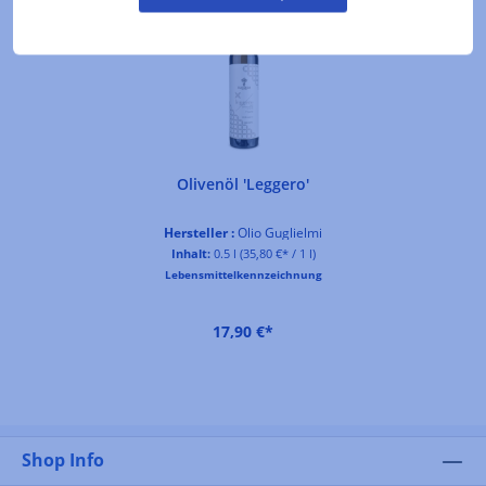
Olivenöl 'Leggero'
Hersteller :
Olio Guglielmi
Inhalt:
0.5 l
(35,80 €* / 1 l)
Lebensmittelkennzeichnung
17,90 €*
Shop Info