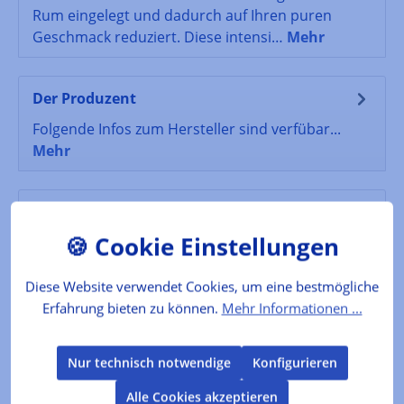
Rum eingelegt und dadurch auf Ihren puren
Geschmack reduziert. Diese intensi…
Mehr
Der Produzent
Folgende Infos zum Hersteller sind verfübar...
Mehr
Lebensmittelkennzeichnung
enthält 38% vol.
Mehr
Bewertungen
Diese Website verwendet Cookies, um eine bestmögliche
Erfahrung bieten zu können.
Mehr Informationen ...
Nur technisch notwendige
Konfigurieren
Produktgalerie überspringen
Kunden kauften auch
Alle Cookies akzeptieren