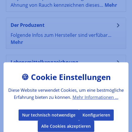
Ahnung von Rauch kennzeichnen dieses…
Mehr
Der Produzent
Folgende Infos zum Hersteller sind verfübar...
Mehr
Lebensmittelkennzeichnung
Zutaten: Sonnenblumenöl, Majoran
Mehr
Bewertungen
Diese Website verwendet Cookies, um eine bestmögliche
Erfahrung bieten zu können.
Mehr Informationen ...
Produktgalerie überspringen
Kunden kauften auch
Nur technisch notwendige
Konfigurieren
Alle Cookies akzeptieren