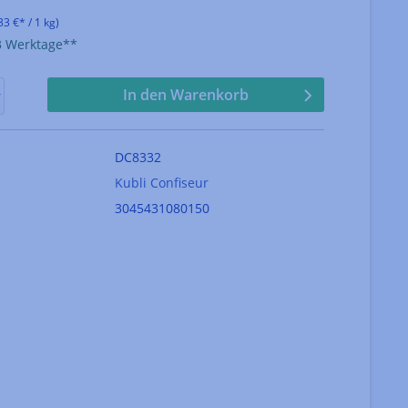
33 €* / 1 kg)
-3 Werktage**
In den Warenkorb
DC8332
Kubli Confiseur
3045431080150