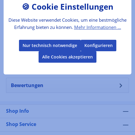
aus reifen Gemüsepaprika mit Zwiebeln und
Knoblauch. Wunderbare Beilage zu…
Mehr
Diese Website verwendet Cookies, um eine bestmögliche
Erfahrung bieten zu können.
Mehr Informationen ...
Lebensmittelkennzeichnung
VERKEHRSBEZEICHNUNG Paprikagemüse-
Nur technisch notwendige
Konfigurieren
Zubereitung ZUTATEN frische Paprika 58%,
Alle Cookies akzeptieren
Tomatenfruchtfleisch, Zwiebeln 4%,
Sonnenblumenöl…
Mehr
Bewertungen
Shop Info
Shop Service