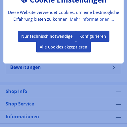
Das Produkt
Diese Website verwendet Cookies, um eine bestmögliche
Einfache, leckere italienische Küche von ihrer
Erfahrung bieten zu können.
Mehr Informationen ...
besten Seite Schon seit 30 Jahren steht The River
Cafe für einfache, qualitat…
Mehr
Nur technisch notwendige
Konfigurieren
Alle Cookies akzeptieren
Produktkennzeichnung
Bewertungen
Shop Info
Shop Service
Informationen