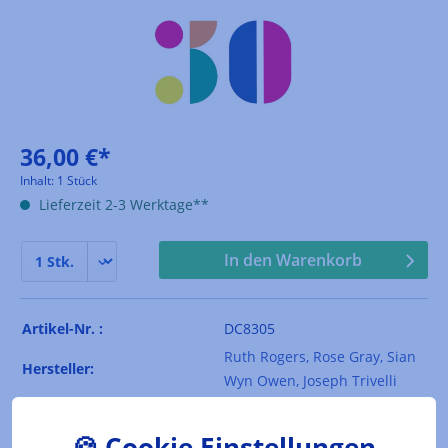
36,00 €*
Inhalt:
1 Stück
Lieferzeit 2-3 Werktage**
In den Warenkorb
Artikel-Nr. :
DC8305
Ruth Rogers, Rose Gray, Sian
Hersteller:
Wyn Owen, Joseph Trivelli
EAN:
9783832199722