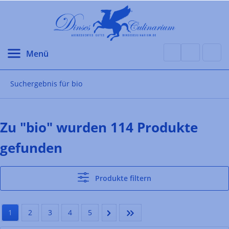
alt springen
Suchergebnis für bio
Zu "bio" wurden 114 Produkte
gefunden
Produkte filtern
1
2
3
4
5