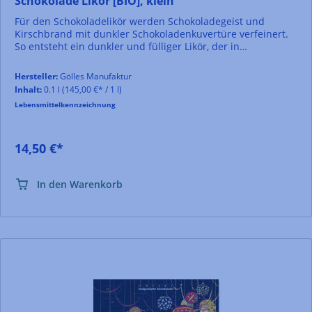
Schokolade Likör [BIO], klein
Für den Schokoladelikör werden Schokoladegeist und
Kirschbrand mit dunkler Schokoladenkuvertüre verfeinert.
So entsteht ein dunkler und fülliger Likör, der in
Kombination mit Eiscreme und frischen Früchten himmlisch
süß und cremig schmeckt. Die Schoko-Sauce für
Hersteller:
Gölles Manufaktur
Erwachsene.
Inhalt:
0.1 l
(145,00 €* / 1 l)
Lebensmittelkennzeichnung
14,50 €*
In den Warenkorb