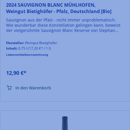
2024 SAUVIGNON BLANC MÜHLHOFEN,
Weingut Bietighöfer - Pfalz, Deutschland [Bio]
Sauvignon aus der Pfalz - nicht immer unproblematisch.
Wie wunderbar diese Konstellation gelingen kann, beweist
der vielgerühmte Sauvignon Blanc Reserve von Stephan
Bietighöfer. Wie viele der Weine dieses Weinguts, kommt
auch der Sauvignon Blanc Reserve ohne überflüssig
Hersteller:
Weingut Bietighöfer
korrigierende Eingriffe im Keller aus. Handlese,
Inhalt:
0.75 l
(17,20 €* / 1 l)
Spontanvergärung, keine Vorklärung und alles im 500l-
Lebensmittelkennzeichnung
Tonneaux der Tonnellerie Sylvain aus Pomerol. Hier reift er
solange auf der Vollhefe, bis er durchgegoren ist. Das
verleiht ihm ein enormes Potpourri an Aromen. In der Nase
Anklänge feiner Kräuter, gefolgt von Feuerstein, reife
12,90 €*
Stachelbeere, Zitronenschale und zart rauchig unterlegte
Mineralität. Ein jugendlicher Wein der noch viel zu bieten
hat.
In den Warenkorb