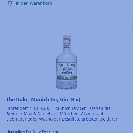
In den Warenkorb
The Duke, Munich Dry Gin [Bio]
Hinter dem "THE DUKE - Munich Dry Gin" stehen die
Brenner Max & Daniel aus München. Als veritable
Liebhaber edler Wacholder Destillate arbeiten sie daran
eine Lanze für eine deutsche Gin Kultur zu brechen. In
diesem Sinne haben sie sich beherzt ans Werk gemacht
Hersteller:
The Duke Destillerie