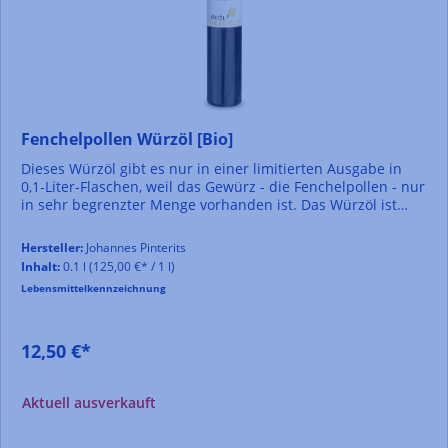
Fenchelpollen Würzöl [Bio]
Dieses Würzöl gibt es nur in einer limitierten Ausgabe in
0,1-Liter-Flaschen, weil das Gewürz - die Fenchelpollen - nur
in sehr begrenzter Menge vorhanden ist. Das Würzöl ist
tiefgelb, und mild, fein sowie elegant.Passt gut zu: Fisch,
Kalb, Lamm, Geflügel, Wild, Suppen, Saucen, Pasta, Risotti,
Hersteller:
Johannes Pinterits
Paradeisern/Tomaten, Gemüsegerichten, Salaten und Käse.
Inhalt:
0.1 l
(125,00 €* / 1 l)
Versuchen Sie es auch zu Desserts, Eis und anderen
Lebensmittelkennzeichnung
Süßspeisen. Tipp: Beträufeln Sie Brot (z.B. Ciabatta) mit
dem Öl und geben Sie einen Hauch Fleur de Sel dazu.
12,50 €*
Aktuell ausverkauft