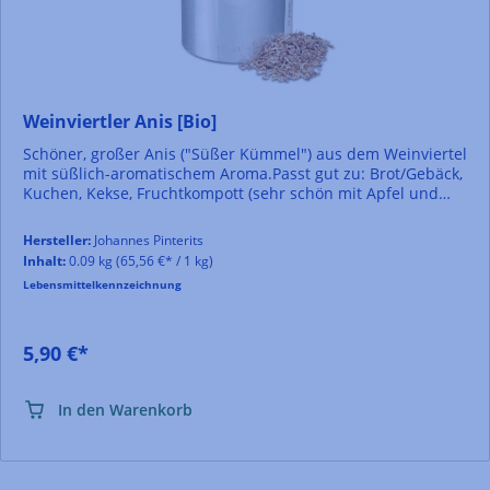
Weinviertler Anis [Bio]
Schöner, großer Anis ("Süßer Kümmel") aus dem Weinviertel
mit süßlich-aromatischem Aroma.Passt gut zu: Brot/Gebäck,
Kuchen, Kekse, Fruchtkompott (sehr schön mit Apfel und
Birne), Suppen und Gemüse, zu Fisch und hellem Fleisch
aber auch dunklem Fleisch und Leber. Natürlich auch als
Hersteller:
Johannes Pinterits
Teeaufguß. Mit Anis werden Bonbons, Schnäpse und Liköre
Inhalt:
0.09 kg
(65,56 €* / 1 kg)
aromatisiert. Sie können Anis auch kurz trocken anrösten,
Lebensmittelkennzeichnung
dann verstärkt sich der Anisgeschmack. Tipp: Versuchen
Sie Anis einmal mit Erd- oder Himbeeren, Orangen,
Mandeln oder leicht geröstet zu erhitzter Bitterschokolade
und dazu kräftigen Kaffee (Espresso). Kann gut kombiniert
5,90 €*
werden mit: Fenchel, Sternanis, Nelke, Zimt, Muskat und
Koriander.
In den Warenkorb