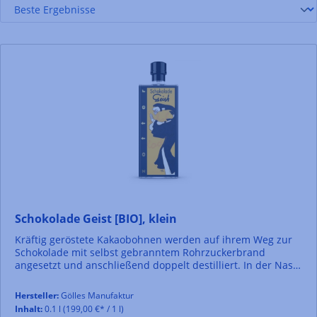
Schokolade Geist [BIO], klein
Kräftig geröstete Kakaobohnen werden auf ihrem Weg zur
Schokolade mit selbst gebranntem Rohrzuckerbrand
angesetzt und anschließend doppelt destilliert. In der Nase
der Duft dunkler Schokolade, am Gaumen die unbändige
Kraft gerösteter Bohnen. Was könnte da besser zu einem
Hersteller:
Gölles Manufaktur
schönen Dessert passen?
Inhalt:
0.1 l
(199,00 €* / 1 l)