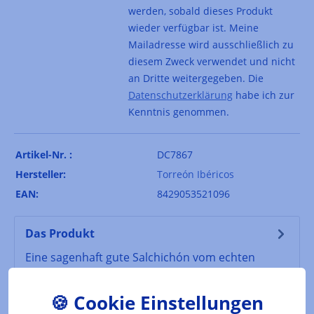
werden, sobald dieses Produkt
wieder verfügbar ist. Meine
Mailadresse wird ausschließlich zu
diesem Zweck verwendet und nicht
an Dritte weitergegeben. Die
Datenschutzerklärung
habe ich zur
Kenntnis genommen.
Artikel-Nr. :
DC7867
Hersteller:
Torreón Ibéricos
EAN:
8429053521096
Das Produkt
Eine sagenhaft gute Salchichón vom echten
Ibérico Bellota - den berühmten iberischen
Schweinen aus Eichelmast.Mild gewürzt u…
Mehr