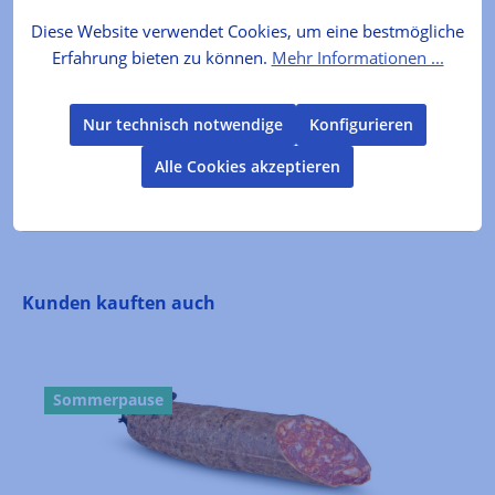
Diese Website verwendet Cookies, um eine bestmögliche
Lebensmittelkennzeichnung
Erfahrung bieten zu können.
Mehr Informationen ...
Salami vom Iberico Schwein Zutaten: Iberico
Schweinefleisch, Salz, Weißer und Schwarzer
Nur technisch notwendige
Konfigurieren
Pfeffer, Muskatnuss, Dextrine, Dextr…
Mehr
Alle Cookies akzeptieren
Bewertungen
Produktgalerie überspringen
Kunden kauften auch
Sommerpause