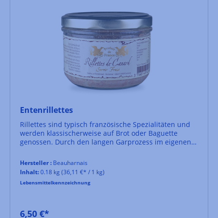
Entenrillettes
Rillettes sind typisch französische Spezialitäten und
werden klassischerweise auf Brot oder Baguette
genossen. Durch den langen Garprozess im eigenen
Fett zerfällt das Fleisch feinfaserig, daher die etwas
holprige deutsche Bezeichnung "Schmalzfleisch".
Hersteller :
Beauharnais
Inhalt:
0.18 kg
(36,11 €* / 1 kg)
Lebensmittelkennzeichnung
6,50 €*