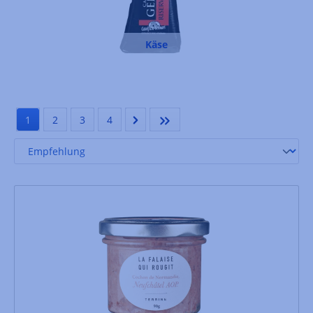
Käse
1
2
3
4