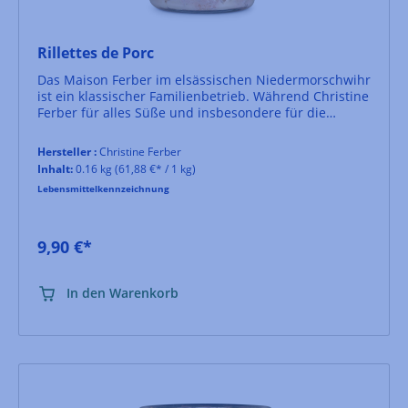
Rillettes de Porc
Das Maison Ferber im elsässischen Niedermorschwihr
ist ein klassischer Familienbetrieb. Während Christine
Ferber für alles Süße und insbesondere für die
Konfitüren zuständig ist, mit welchen sie Weltruhm
erlangte, ist Bruder Bruno für alles Herzhafte
Hersteller :
Christine Ferber
verantwortlich.Aus seiner Küche kommt dieses sehr
Inhalt:
0.16 kg
(61,88 €* / 1 kg)
feine Rillettes de Porc. Besser lässt sich französische
Lebensmittelkennzeichnung
Kochkunst kaum im Glas einfangen.100% Handarbeit!
9,90 €*
In den Warenkorb