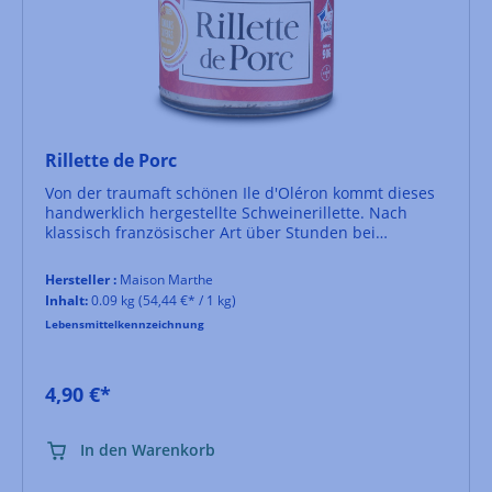
Rillette de Porc
Von der traumaft schönen Ile d'Oléron kommt dieses
handwerklich hergestellte Schweinerillette. Nach
klassisch französischer Art über Stunden bei
niedriger Temperatur gegart. Köstlich auf einem Stück
Landbrot.
Hersteller :
Maison Marthe
Inhalt:
0.09 kg
(54,44 €* / 1 kg)
Lebensmittelkennzeichnung
4,90 €*
In den Warenkorb