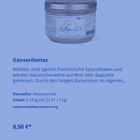
Gänserillettes
Rillettes sind typisch französische Spezialitäten und
werden klassischerweise auf Brot oder Baguette
genossen. Durch den langen Garprozess im eigenen
Fett zerfällt das Fleisch feinfaserig, daher die etwas
holprige deutsche Bezeichnung "Schmalzfleisch".
Hersteller :
Beauharnais
Inhalt:
0.18 kg
(47,22 €* / 1 kg)
Lebensmittelkennzeichnung
8,50 €*