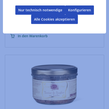
Inhalt:
0.18 kg
(30,56 €* / 1 kg)
Lebensmittelkennzeichnung
Nur technisch notwendige
Konfigurieren
Alle Cookies akzeptieren
5,50 €*
In den Warenkorb