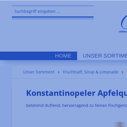
springen
Zur Hauptnavigation springen
HOME
UNSER SORTIM
Unser Sortiment
Fruchtsaft, Sirup & Limonade
Konstantinopeler Apfelq
betörend duftend, hervorragend zu feinen Fischgeri