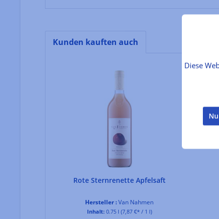
Kunden kauften auch
Produktgalerie überspringen
Diese Web
Nu
 Sparkling
Rote Sternrenette Apfelsaft
Hersteller :
Van Nahmen
Inhalt:
0.75 l
(7,87 €* / 1 l)
men