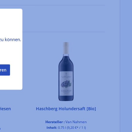
zu können.
eren
wiesen
Haschberg Holundersaft [Bio]
Hersteller :
Van Nahmen
Inhalt:
0.75 l
(9,20 €* / 1 l)
n