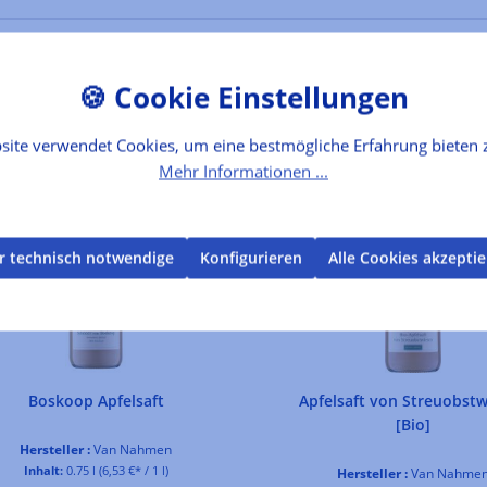
site verwendet Cookies, um eine bestmögliche Erfahrung bieten 
Mehr Informationen ...
r technisch notwendige
Konfigurieren
Alle Cookies akzepti
Boskoop Apfelsaft
Apfelsaft von Streuobst
[Bio]
Hersteller :
Van Nahmen
Inhalt:
0.75 l
(6,53 €* / 1 l)
Hersteller :
Van Nahme