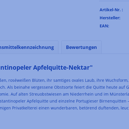
Artikel-Nr. :
Hersteller:
EAN:
nsmittelkennzeichnung
Bewertungen
tinopeler Apfelquitte-Nektar"
großen, roséweißen Blüten, ihr samtiges ovales Laub, ihre Wuchsfo
ch. Als beinahe vergessene Obstsorte feiert die Quitte heute auf 
omie. Auf alten Streuobstwiesen am Niederrhein und im Münsterla
stantinopeler Apfelquitte und einzelne Portugieser Birnenquitten
migen Privatkelterei einen wunderbaren, betörend duftenden, leuc