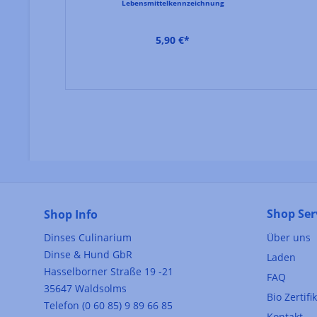
Lebensmittelkennzeichnung
 1 l)
hnung
5,90 €*
NWEG
Shop Ser
Shop Info
Dinses Culinarium
Über uns
Dinse & Hund GbR
Laden
Hasselborner Straße 19 -21
FAQ
35647 Waldsolms
Bio Zertifi
Telefon (0 60 85) 9 89 66 85
Kontakt