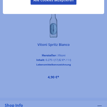
Alle Cookies akzeptieren
Vitoni Spritz Bianco
Hersteller :
Vitoni
Inhalt:
0.275 l
(17,82 €* / 1 l)
Lebensmittelkennzeichnung
4,90 €*
Shop Info