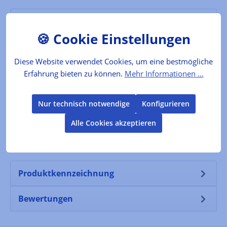
Das Produkt
Die recht grobe 400er Körnung kommt bei
besonders stumpfen oder ausgebrochenen
Diese Website verwendet Cookies, um eine bestmögliche
Klingen zum Einsatz. Anschließend sollte mit…
Erfahrung bieten zu können.
Mehr Informationen ...
Mehr
Nur technisch notwendige
Konfigurieren
Der Produzent
Alle Cookies akzeptieren
Folgende Infos zum Hersteller sind verfübar...
Mehr
Produktkennzeichnung
Bewertungen