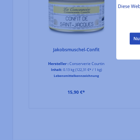
Diese Web
Nu
Jakobsmuschel-Confit
T
Hersteller :
Conserverie Courtin
Inhalt:
0.13 kg
(122,31 €* / 1 kg)
Lebensmittelkennzeichnung
15,90 €*