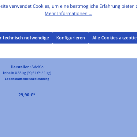
site verwendet Cookies, um eine bestmögliche Erfahrung bieten 
Mehr Informationen ...
r technisch notwendige
Konfigurieren
Alle Cookies akzepti
onno Rosso in Olio di Oliva
Hersteller :
Adelfio
Inhalt:
0.33 kg
(90,61 €* / 1 kg)
Lebensmittelkennzeichnung
29,90 €*