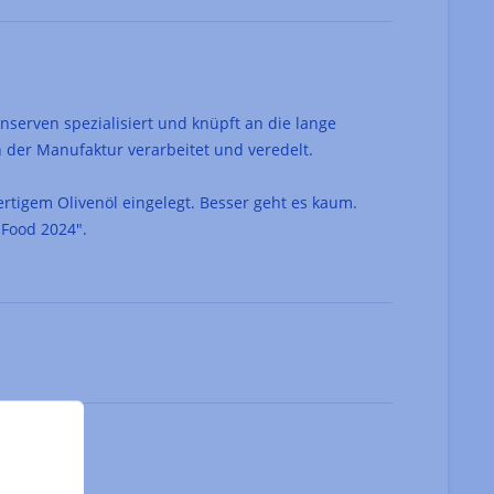
onserven spezialisiert und knüpft an die lange
n der Manufaktur verarbeitet und veredelt.
rtigem Olivenöl eingelegt. Besser geht es kaum.
 Food 2024".