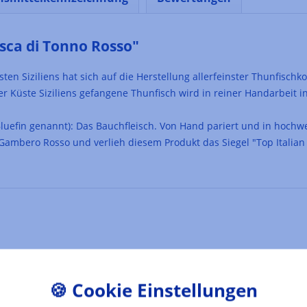
sca di Tonno Rosso"
en Siziliens hat sich auf die Herstellung allerfeinster Thunfischk
er Küste Siziliens gefangene Thunfisch wird in reiner Handarbeit i
luefin genannt): Das Bauchfleisch. Von Hand pariert und in hochwe
ambero Rosso und verlieh diesem Produkt das Siegel "Top Italian