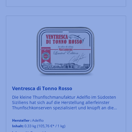
Ventresca di Tonno Rosso
Die kleine Thunfischmanufaktur Adelfio im Südosten
Siziliens hat sich auf die Herstellung allerfeinster
Thunfischkonserven spezialisiert und knüpft an die
lange Thunfischfangtradition der Region an. Der vor
der Küste Siziliens gefangene Thunfisch wird in reiner
Hersteller :
Adelfio
Handarbeit in der Manufaktur verarbeitet und
Inhalt:
0.33 kg
(105,76 €* / 1 kg)
veredelt.Hier nun das Edelstück des Roten Thuns