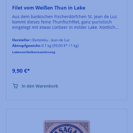
Filet vom Weißen Thun in Lake
Aus dem baskischen Fischerdörfchen St. Jean de Luz
kommt dieses feine Thunfischfilet, ganz puristisch
eingelegt mit etwas Lorbeer in milder Lake. Köstlich
direkt aus dem Glas mit einem Stück Weißbrot oder
aber in einem Salat oder als Zutat in Saucen.
Hersteller :
Batteleku - Jean de Luz
Abtropfgewicht:
0.1 kg
(99,00 €* / 1 kg)
Lebensmittelkennzeichnung
9,90 €*
In den Warenkorb