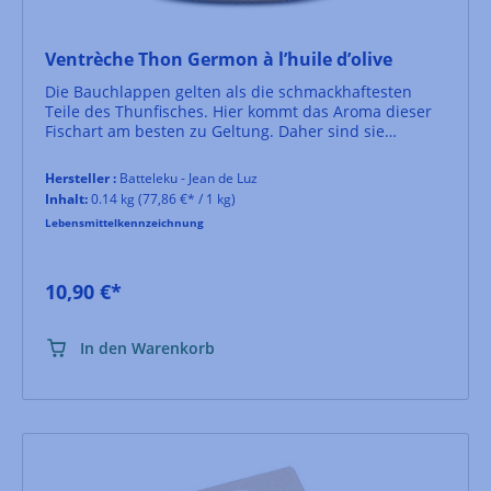
Ventrèche Thon Germon à l’huile d’olive
Die Bauchlappen gelten als die schmackhaftesten
Teile des Thunfisches. Hier kommt das Aroma dieser
Fischart am besten zu Geltung. Daher sind sie
prädestiniert für eine möglichst zurückhaltende
Verarbeitung und Zubereitung. Bei Jean de Luz
Hersteller :
Batteleku - Jean de Luz
verarbeitet man nur Longfin-Thun welcher direkt vor
Inhalt:
0.14 kg
(77,86 €* / 1 kg)
der Haustüre, in der Biskaya, gefischt wurde. Eingelegt
Lebensmittelkennzeichnung
werden die Bauchstreifen in baskischem Olivenöl und
einer Prise Salz. Sie schmecken derart gut, dass man
sie am liebsten direkt aus dem Glas essen möchte....
10,90 €*
In den Warenkorb