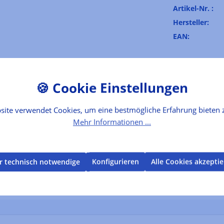
Artikel-Nr. :
Hersteller:
EAN:
nsmittelkennzeichnung
Bewertungen
tines et aiglefin"
site verwendet Cookies, um eine bestmögliche Erfahrung bieten 
Mehr Informationen ...
ch der Langustine mit einem Hauch Anis, Schellfisch, Sahne und Gew
r technisch notwendige
Konfigurieren
Alle Cookies akzepti