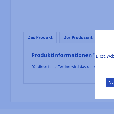
Das Produkt
Der Produzent
Lebe
Produktinformationen "Langous
Diese Web
Für diese feine Terrine wird das delikate Fleis
Nu