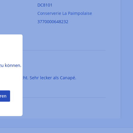
DC8101
Conserverie La Paimpolaise
3770000648232
zu können.
ürzen gekocht. Sehr lecker als Canapé.
eren