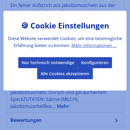
Ein feiner Aufstrich aus Jakobsmuscheln aus der
Bucht von Saint-Brieuc, Dorsch und Sahne.
Abgerundet mit etwas geräuchertem…
Mehr
Diese Website verwendet Cookies, um eine bestmögliche
Der Produzent
Erfahrung bieten zu können.
Mehr Informationen ...
Folgende Infos zum Hersteller sind verfübar...
Mehr
Nur technisch notwendige
Konfigurieren
Alle Cookies akzeptieren
Lebensmittelkennzeichnung
VERKEHRSBEZEICHNUNG: Zubereitung mit
Jakobsmuscheln, Dorsch und geräuchertem
SpeckZUTATEN: Sahne (MILCH),
Jakobsmuschelfleis…
Mehr
Bewertungen