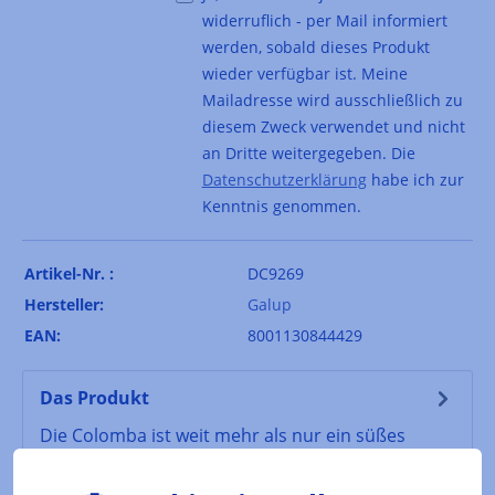
widerruflich - per Mail informiert
werden, sobald dieses Produkt
wieder verfügbar ist. Meine
Mailadresse wird ausschließlich zu
diesem Zweck verwendet und nicht
an Dritte weitergegeben. Die
Datenschutzerklärung
habe ich zur
Kenntnis genommen.
Artikel-Nr. :
DC9269
Hersteller:
Galup
EAN:
8001130844429
Das Produkt
Die Colomba ist weit mehr als nur ein süßes
Ostergebäck – sie ist ein Symbol italienischer
Backkunst und Tradition. Besonder…
Mehr