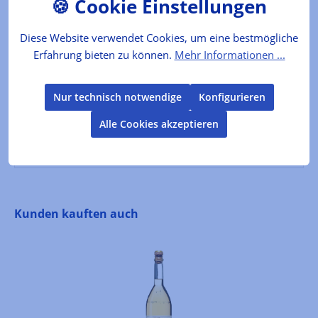
Diese Website verwendet Cookies, um eine bestmögliche
Lebensmittelkennzeichnung
Erfahrung bieten zu können.
Mehr Informationen ...
Verkehrsbezeichnung: Traditioneller Hefekuchen
Zutaten: WEIZENmehl (GLUTEN), kandierte
Nur technisch notwendige
Konfigurieren
Orangenschale 21% (Orangenschale, Glu…
Mehr
Alle Cookies akzeptieren
Bewertungen
Produktgalerie überspringen
Kunden kauften auch