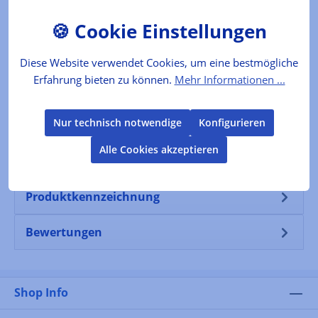
Das Produkt
Die Messer aus der Serie "Alpha" besitzen eine
Klinge aus Chrom-Vanadium-Molybdän-Stahl. Der
Stahl ist rostfrei, handgeschär…
Mehr
Diese Website verwendet Cookies, um eine bestmögliche
Erfahrung bieten zu können.
Mehr Informationen ...
Der Produzent
Nur technisch notwendige
Konfigurieren
Folgende Infos zum Hersteller sind verfübar...
Mehr
Alle Cookies akzeptieren
Produktkennzeichnung
Bewertungen
Shop Info