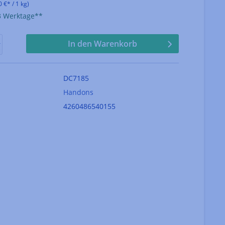
0 €* / 1 kg)
-3 Werktage**
In den Warenkorb
DC7185
Handons
4260486540155