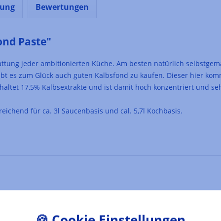
nung
Bewertungen
ond Paste"
tung jeder ambitionierten Küche. Am besten natürlich selbstgema
gibt es zum Glück auch guten Kalbsfond zu kaufen. Dieser hier ko
altet 17,5% Kalbsextrakte und ist damit hoch konzentriert und seh
eichend für ca. 3l Saucenbasis und cal. 5,7l Kochbasis.