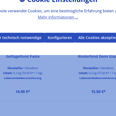
site verwendet Cookies, um eine bestmögliche Erfahrung bieten 
Mehr Informationen ...
r technisch notwendige
Konfigurieren
Alle Cookies akzepti
Geflügelfond Paste
Rinderfond Demi Gla
Hersteller :
Handons
Hersteller :
Handons
Inhalt:
0.2 kg
(74,50 €* / 1 kg)
Inhalt:
0.2 kg
(77,50 €* / 1 k
Lebensmittelkennzeichnung
Lebensmittelkennzeichnun
14,90 €*
15,50 €*