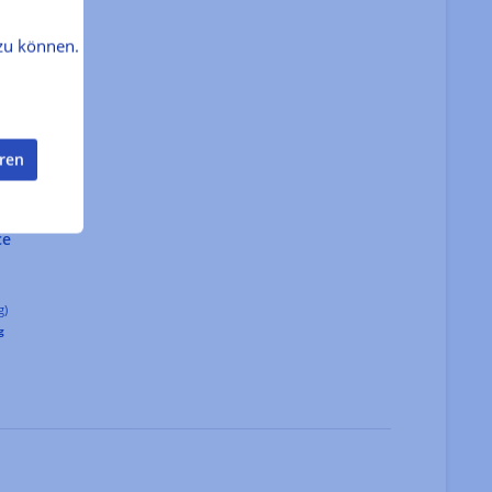
zu können.
eren
ce
g)
g