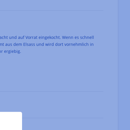
cht und auf Vorrat eingekocht. Wenn es schnell
mmt aus dem Elsass und wird dort vornehmlich in
r ergiebig.