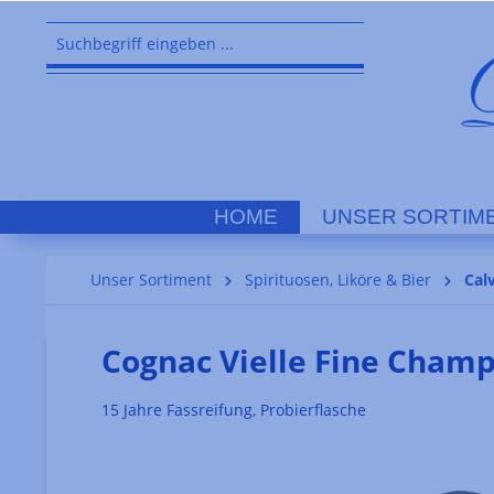
springen
Zur Hauptnavigation springen
HOME
UNSER SORTIM
Unser Sortiment
Spirituosen, Liköre & Bier
Cal
Cognac Vielle Fine Cham
15 Jahre Fassreifung, Probierflasche