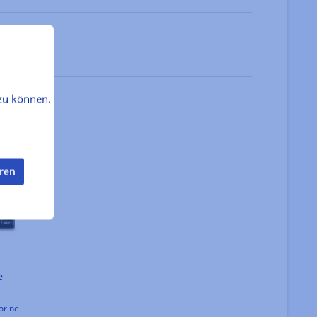
zu können.
eren
e
orine