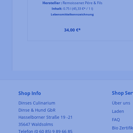
Hersteller :
Remoissenet Pére & Fils
Inhalt:
0.75 l
(45,33 €* / 1 l)
Lebensmittelkennzeichnung
34,00 €*
Shop Ser
Shop Info
Dinses Culinarium
Über uns
Dinse & Hund GbR
Laden
Hasselborner Straße 19 -21
FAQ
35647 Waldsolms
Bio Zertifi
Telefon (0 60 85) 9 89 66 85