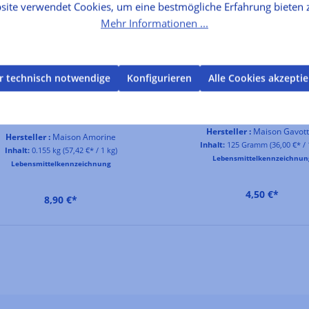
mmiertesten Produzenten französischer Feinkost. Entdecken Sie 
site verwendet Cookies, um eine bestmögliche Erfahrung bieten 
Mehr Informationen ...
Bretonische
r technisch notwendige
Konfigurieren
Alle Cookies akzepti
Butterkaramellbonbons mit
Crêpe Dentelle
gesalzener Butter
Hersteller :
Maison Gavot
Hersteller :
Maison Amorine
Inhalt:
125 Gramm
(36,00 €* / 
Inhalt:
0.155 kg
(57,42 €* / 1 kg)
Lebensmittelkennzeichnun
Lebensmittelkennzeichnung
4,50 €*
8,90 €*