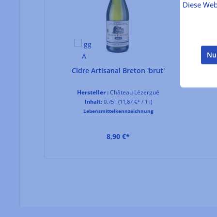
abgestimmten Rezepturen und zählt zu den reno
Diese Web
dinen
Nu
Cidre Artisanal Breton 'brut'
loise
Hersteller :
Château Lézergué
 / 1 kg)
Inhalt:
0.75 l
(11,87 €* / 1 l)
hnung
Lebensmittelkennzeichnung
8,90 €*