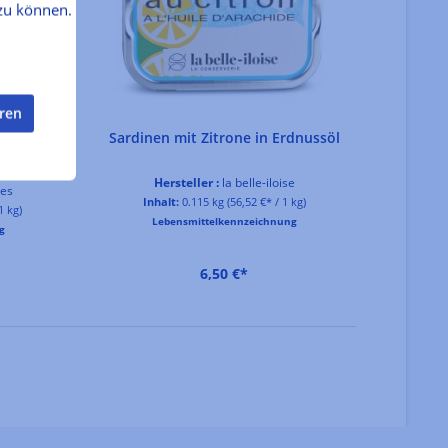
alle Produkte von
la belle-iloise
.
zu können.
L
eren
Sardinen mit Zitrone in Erdnussöl
Hersteller :
la belle-iloise
tes
In
Inhalt:
0.115 kg
(56,52 €* / 1 kg)
1 kg)
Lebensmittelkennzeichnung
g
6,50 €*