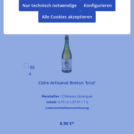
Nur technisch notwendige
Konfigurieren
Alle Cookies akzeptieren
Produktgalerie überspringen
Kunden kauften auch
Cidre Artisanal Breton 'brut'
Hersteller :
Château Lézergué
Inhalt:
0.75 l
(11,87 €* / 1 l)
Lebensmittelkennzeichnung
8,90 €*