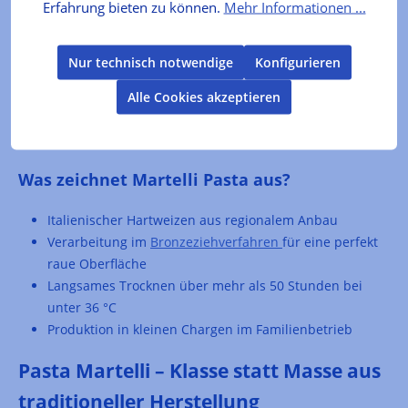
Erfahrung bieten zu können.
Mehr Informationen ...
Mengen decken bei weitem nicht die Nachfrage.
9,90 €*
Daher kommt es zu gelegentlichen Engpässen. Wir
empfehlen Ihnen sich hier auf der Produkseite für die
Emailbenachrichtigung einzutragen. Sie werden dann
Aktuell ausverkauft
Nur technisch notwendige
Konfigurieren
umgehend informiert, sobald das gewünschte Produkt
wieder verfügbar ist
Alle Cookies akzeptieren
Was zeichnet Martelli Pasta aus?
Italienischer Hartweizen aus regionalem Anbau
Verarbeitung im
Bronzeziehverfahren
für eine perfekt
raue Oberfläche
Langsames Trocknen über mehr als 50 Stunden bei
unter 36 °C
Produktion in kleinen Chargen im Familienbetrieb
Pasta Martelli – Klasse statt Masse aus
traditioneller Herstellung