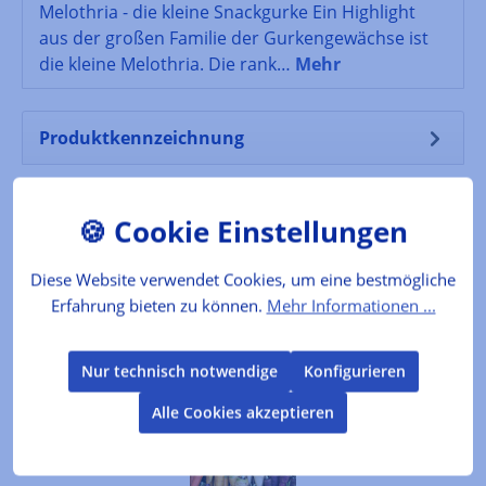
Melothria - die kleine Snackgurke Ein Highlight
aus der großen Familie der Gurkengewächse ist
die kleine Melothria. Die rank…
Mehr
Produktkennzeichnung
Bewertungen
Diese Website verwendet Cookies, um eine bestmögliche
Erfahrung bieten zu können.
Mehr Informationen ...
Produktgalerie überspringen
Kunden kauften auch
Nur technisch notwendige
Konfigurieren
Alle Cookies akzeptieren