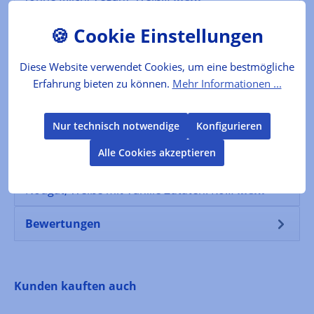
Der Produzent
Diese Website verwendet Cookies, um eine bestmögliche
Folgende Infos zum Hersteller sind verfübar...
Erfahrung bieten zu können.
Mehr Informationen ...
Mehr
Nur technisch notwendige
Konfigurieren
Lebensmittelkennzeichnung
Alle Cookies akzeptieren
5 Trinkschokoladenriegel in den Sorten:
BitterClassic, Edel-Mandel, Caffé Latte, Nuss-
Nougat, Weiße mit Vanille Zutaten: Ro…
Mehr
Bewertungen
Produktgalerie überspringen
Kunden kauften auch