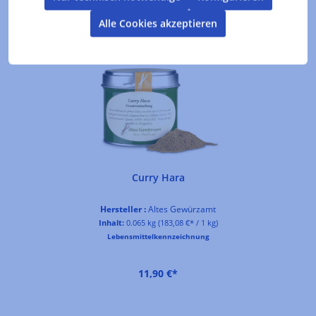
Alle Cookies akzeptieren
Produktgalerie überspringen
Kunden kauften auch
Curry Hara
Hersteller :
Altes Gewürzamt
Inhalt:
0.065 kg
(183,08 €* / 1 kg)
Lebensmittelkennzeichnung
11,90 €*