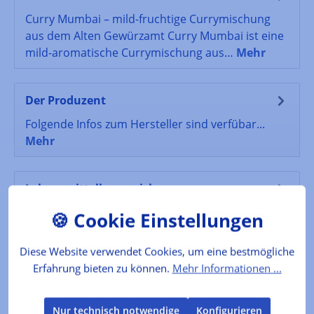
Curry Mumbai – mild-fruchtige Currymischung
aus dem Alten Gewürzamt Curry Mumbai ist eine
mild-aromatische Currymischung aus…
Mehr
Der Produzent
Folgende Infos zum Hersteller sind verfübar...
Mehr
Lebensmittelkennzeichnung
Verkehrsbezeichnung: Gewürzmischung Zutaten:
Kurkuma, Korianderkörner, Bockshornklee,
Fenchelsaat, schw. Pfeffer, Kreuzkümme…
Mehr
Diese Website verwendet Cookies, um eine bestmögliche
Erfahrung bieten zu können.
Mehr Informationen ...
Bewertungen
Nur technisch notwendige
Konfigurieren