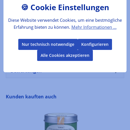
der Douro sich malerisch durch…
Mehr
Diese Website verwendet Cookies, um eine bestmögliche
Lebensmittelkennzeichnung
Erfahrung bieten zu können.
Mehr Informationen ...
VerkehrsbezeichnungNatives Olivenöl extra
Zutatennatives Olivenöl extra
100%Herkunft:Portugal Aufbewahrung:Kühl
Nur technisch notwendige
Konfigurieren
lagern. Vor…
Mehr
Alle Cookies akzeptieren
Bewertungen
Produktgalerie überspringen
Kunden kauften auch