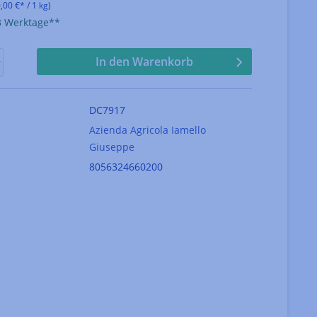
,00 €* / 1 kg)
-3 Werktage**
In den Warenkorb
DC7917
Azienda Agricola Iamello
Giuseppe
8056324660200