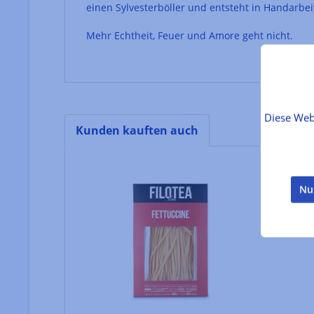
einen Sylvesterböller und entsteht in Handarbe
Mehr Echtheit, Feuer und Amore geht nicht.
Diese Web
Kunden kauften auch
Produktgalerie überspringen
Nu