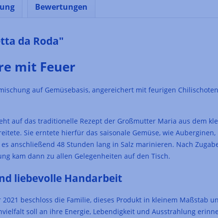
nung
Bewertungen
tta da Roda"
e mit Feuer
ischung auf Gemüsebasis, angereichert mit feurigen Chilischoten, d
geht auf das traditionelle Rezept der Großmutter Maria aus dem kle
tete. Sie erntete hierfür das saisonale Gemüse, wie Auberginen, 
ß es anschließend 48 Stunden lang in Salz marinieren. Nach Zugabe 
ung kam dann zu allen Gelegenheiten auf den Tisch.
nd liebevolle Handarbeit
2021 beschloss die Familie, dieses Produkt in kleinem Maßstab u
ielfalt soll an ihre Energie, Lebendigkeit und Ausstrahlung erinner