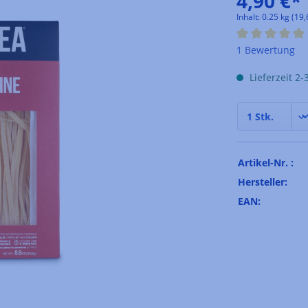
4,90 €*
Inhalt:
0.25 kg
(19,
Durchschnittli
1 Bewertung
Lieferzeit 2
Artikel-Nr. :
Hersteller:
EAN: