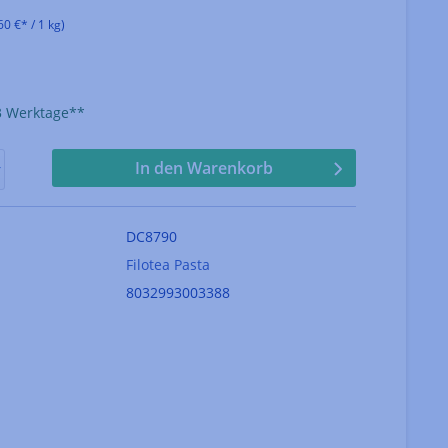
60 €* / 1 kg)
che Bewertung von 5 von 5 Sternen
-3 Werktage**
In den Warenkorb
DC8790
Filotea Pasta
8032993003388