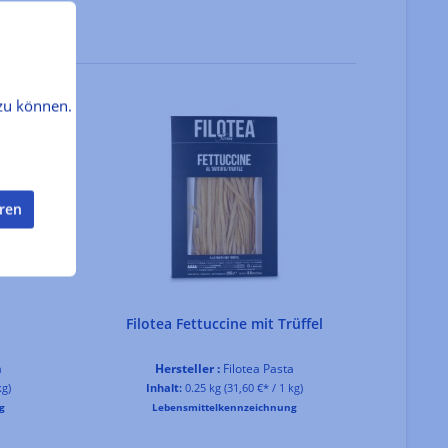
zu können.
eren
Filotea Fettuccine mit Trüffel
Filo
a
Hersteller :
Filotea Pasta
kg)
Inhalt:
0.25 kg
(31,60 €* / 1 kg)
In
g
Lebensmittelkennzeichnung