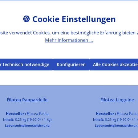
site verwendet Cookies, um eine bestmögliche Erfahrung bieten 
Mehr Informationen ...
r technisch notwendige
Konfigurieren
Alle Cookies akzepti
Filotea Pappardelle
Filotea Linguine
Hersteller :
Filotea Pasta
Hersteller :
Filotea Past
Inhalt:
0.25 kg
(19,60 €* / 1 kg)
Inhalt:
0.25 kg
(19,60 €* / 1 
Lebensmittelkennzeichnung
Lebensmittelkennzeichnun