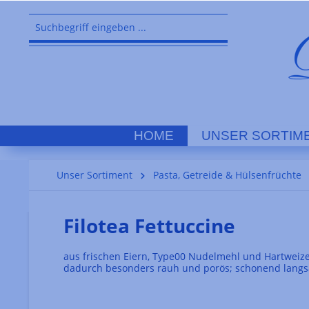
springen
Zur Hauptnavigation springen
HOME
UNSER SORTIM
Unser Sortiment
Pasta, Getreide & Hülsenfrüchte
Filotea Fettuccine
aus frischen Eiern, Type00 Nudelmehl und Hartweiz
dadurch besonders rauh und porös; schonend langs